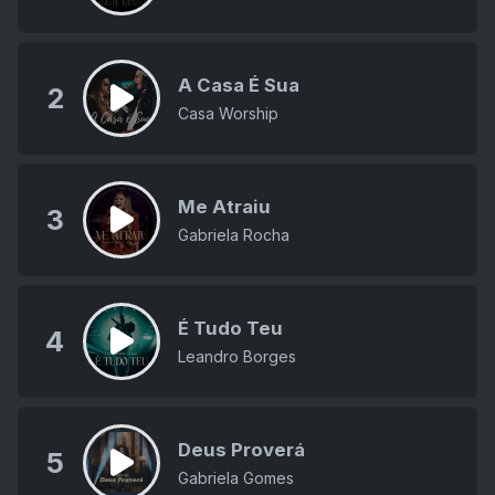
A Casa É Sua
2
Casa Worship
Me Atraiu
3
Gabriela Rocha
É Tudo Teu
4
Leandro Borges
Deus Proverá
5
Gabriela Gomes